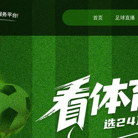
首页
足球直播