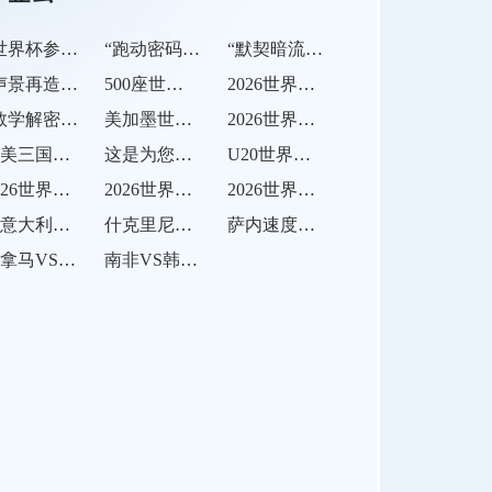
“世界杯参赛球队后勤保障中的通关效率变量：基于三国海关运作的战术评估模型”
“跑动密码：从40天世界杯数据看战术效率的隐形杠杆”
“默契暗流：小组赛末轮的无声交易”
“声景再造与容量跨越：BMO Field 45
500座世界杯集成声学策略”
2026世界杯场馆安全评估：费城林肯金融球场球迷疏散通道宽度合规性专项解析
“数学解密：小组第三晋级北美世界杯的真实可能”
美加墨世界杯备战优化：训练基地与赛区间单日通勤时间的耐受上限研究
2026世界杯点球改制ABBA：公平曙光还是混乱序章？
北美三国合办世界杯：球迷跨城观赛的碳排放评估与出行路径优化研究
这是为您重写的标题：<br /> <br /> **39天、7战、超百公里：2026世界杯冠军球员的极限跑动纪实**
U20世界杯表现与成年国家队晋级关联性分析：2026世界杯前景展望
2026世界杯BC Place球场：穹顶开合效率如何压缩赛前准备窗口期
2026世界杯半自动越位系统：104场赛事中的预计触发频次分析
2026世界杯揭幕战裁判团队将由欧洲精英执法
《意大利队“复仇之战”：2018、2022连续缺席
什克里尼亚尔镇守！31 岁斯洛伐克中卫世界杯防线
萨内速度！30 岁德国前锋世界杯冲刺
巴拿马VS克罗地亚直播巴拿马VS克罗地亚在线直播
南非VS韩国直播南非VS韩国在线直播